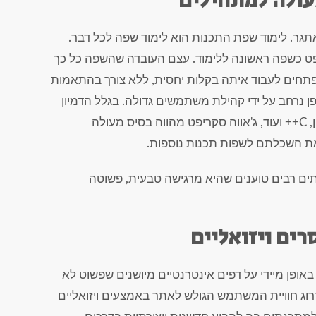
עולה למתחילים
גר. לימוד שפת התכנות הוא לימוד שפה לכל דבר.
יפט כשפה ראשונה ללימוד. עצם העובדה שהשפה כל כך
תחים לעבוד איתה בקלות יחסית, ללא צורך בהתאמות
 נרחב על ידי קהילת משתמשים גדולה. בגלל הדמיון
במאפיינים מסויימים בינה לבין שפות כמו פייתון, C++ ועוד, ג'אווה סקריפט מהווה בסיס מעולה
ת השכלתם לשפות תכנות נוספות.
תים רבים טוענים שהיא מרגישה טבעית, פשוטה
ים ויזואליים
אופן מיידי על דפים אינטרנטיים מיושנים שפשוט לא
וג חוויית המשתמש הגולש לאתר באמצעים ויזואליים