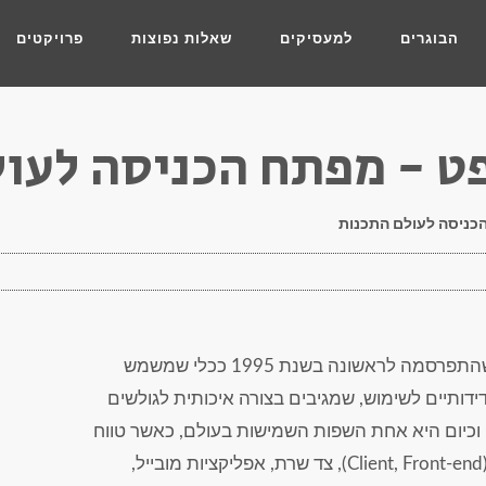
הבוגרים
למעסיקים
שאלות נפוצות
פרויקטים
פט - מפתח הכניסה לעו
הכניסה לעולם התכנות
ג'אווה סקריפט (JavaScript) היא שפת תכנות שהתפרסמה לראשונה בשנת 1995 ככלי שמשמש
ידותיים לשימוש, שמגיבים בצורה איכותית לגולשים
וכיום היא אחת השפות השמישות בעולם, כאשר טווח
השימוש בה מגוון ביותר ונע בין פיתוח צד לקוח (Client, Front-end), צד שרת, אפליקציות מובייל,