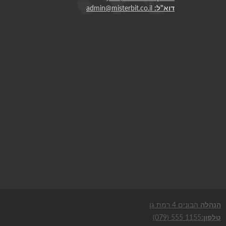
דוא"ל:
admin@misterbit.co.il
הנהלה
הבונים 4 רמת גן
טלפון:
(079) 555 1155