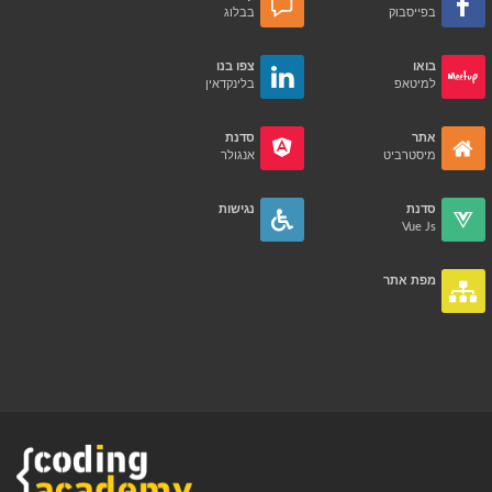
בפייסבוק
בבלוג
בואו
צפו בנו
למיטאפ
בלינקדאין
אתר
סדנת
מיסטרביט
אנגולר
סדנת
נגישות
Vue Js
מפת אתר