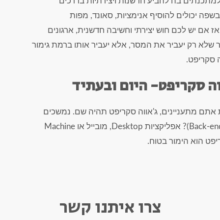
למתכנתים בה להביע חדשנות ויצירתיות בדרכים
שפה יכולים להוסיף אנימציות, סאונד, מפות
אז אם יש לכם חוש יצירתי וחשיבה חדשנית, ארגונים
שלא רק יעביר את המסר, אלא יעביר אותו ברמת גימור
 סקריפט.
ה סקריפט- היום ובעתיד
 אתם מתעניינים, ג'אווה סקריפט תהיה שם. נמשכים
יותר לצד המשתמש (Front-end)? צד השרת (Back-end)? אפליקציות Desktop, מובייל או Machine
צרו איתנו קשר